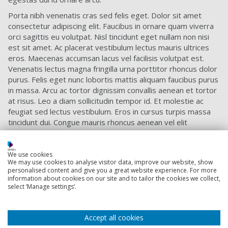
Porta nibh venenatis cras sed felis eget. Dolor sit amet
consectetur adipiscing elit. Faucibus in ornare quam viverra
orci sagittis eu volutpat. Nisl tincidunt eget nullam non nisi
est sit amet. Ac placerat vestibulum lectus mauris ultrices
eros. Maecenas accumsan lacus vel facilisis volutpat est.
Venenatis lectus magna fringilla urna porttitor rhoncus dolor
purus. Felis eget nunc lobortis mattis aliquam faucibus purus
in massa. Arcu ac tortor dignissim convallis aenean et tortor
at risus. Leo a diam sollicitudin tempor id. Et molestie ac
feugiat sed lectus vestibulum. Eros in cursus turpis massa
tincidunt dui. Congue mauris rhoncus aenean vel elit
scelerisque.
We use cookies
We may use cookies to analyse visitor data, improve our website, show
Back to top
personalised content and give you a great website experience. For more
information about cookies on our site and to tailor the cookies we collect,
select ‘Manage settings’.
Footer
Courses
Accept all cookies
1