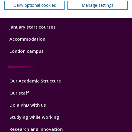
Open Days
Deny optional cookies
Manage settings
Order a prospectus
January start courses
Accommodation
London campus
Footer
Our Academic Structure
2
Our staff
Do a PhD with us
Studying while working
Research and Innovation