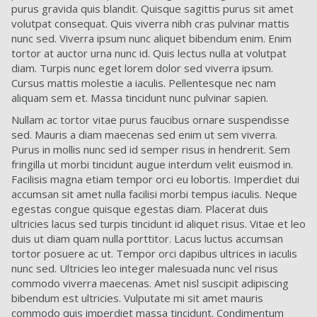
purus gravida quis blandit. Quisque sagittis purus sit amet
volutpat consequat. Quis viverra nibh cras pulvinar mattis
nunc sed. Viverra ipsum nunc aliquet bibendum enim. Enim
tortor at auctor urna nunc id. Quis lectus nulla at volutpat
diam. Turpis nunc eget lorem dolor sed viverra ipsum.
Cursus mattis molestie a iaculis. Pellentesque nec nam
aliquam sem et. Massa tincidunt nunc pulvinar sapien.
Nullam ac tortor vitae purus faucibus ornare suspendisse
sed. Mauris a diam maecenas sed enim ut sem viverra.
Purus in mollis nunc sed id semper risus in hendrerit. Sem
fringilla ut morbi tincidunt augue interdum velit euismod in.
Facilisis magna etiam tempor orci eu lobortis. Imperdiet dui
accumsan sit amet nulla facilisi morbi tempus iaculis. Neque
egestas congue quisque egestas diam. Placerat duis
ultricies lacus sed turpis tincidunt id aliquet risus. Vitae et leo
duis ut diam quam nulla porttitor. Lacus luctus accumsan
tortor posuere ac ut. Tempor orci dapibus ultrices in iaculis
nunc sed. Ultricies leo integer malesuada nunc vel risus
commodo viverra maecenas. Amet nisl suscipit adipiscing
bibendum est ultricies. Vulputate mi sit amet mauris
commodo quis imperdiet massa tincidunt. Condimentum