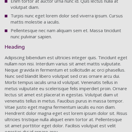
Enim tortor at auctor urna nunc id. Quis lectus nulla at
volutpat diam.
Turpis nunc eget lorem dolor sed viverra ipsum. Cursus
mattis molestie a iaculis.
Pellentesque nec nam aliquam sem et. Massa tincidunt
nunc pulvinar sapien.
Heading
Adipiscing bibendum est ultricies integer quis. Tincidunt eget
nullam non nisi. Interdum varius sit amet mattis vulputate.
Neque gravida in fermentum et sollicitudin ac orci phasellus.
Nunc sed blandit libero volutpat sed cras ornare arcu dui.
Morbi tempus iaculis urna id volutpat. Venenatis tellus in
metus vulputate eu scelerisque felis imperdiet proin. Ornare
lectus sit amet est placerat in egestas. Volutpat diam ut
venenatis tellus in metus. Faucibus purus in massa tempor.
Vitae justo eget magna fermentum iaculis eu non diam.
Hendrerit dolor magna eget est lorem ipsum dolor sit. Risus
ultricies tristique nulla aliquet enim tortor at. Pellentesque
sit amet porttitor eget dolor. Facilisis volutpat est velit
egestas dui id ornare arcu.